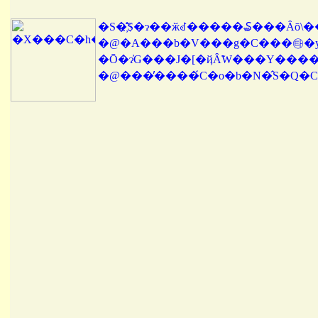
�S�҉̐S�ɂ��ӂꂽ�����₷���Ȃō
�@�A���b�V���g�C���㉹�y
�Ō�ɂ̓G���J�[�ҋȂ̃W���Y��
�@���̓����́C�o�b�N�̂S�Q