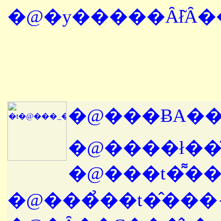
�@�y�����Ȃł͂Ȃ
�@���ɃA�
�@���̉��t�̂��