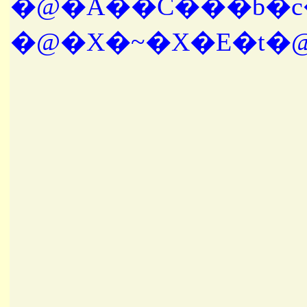
�@�X�~�X�E�t�