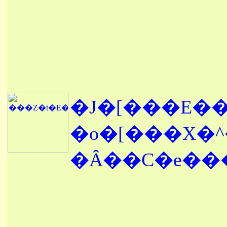
�J�[���E�