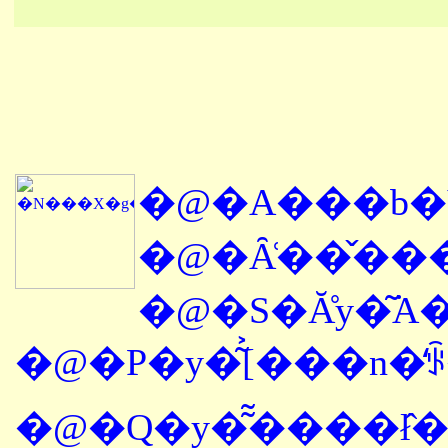
�@�A���b�
�@�S�Ă̊y�͂