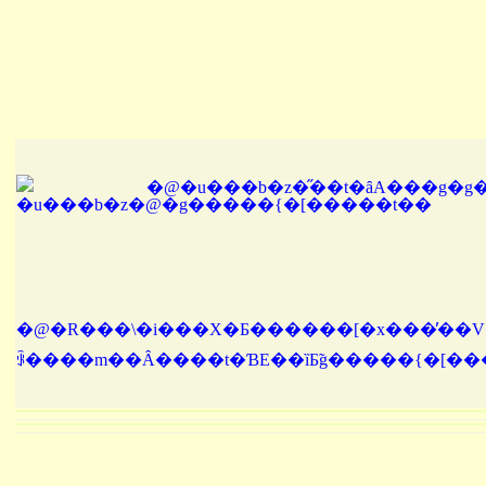
�@�u���b�z�̋��t�ȃA���g�g
�@�R���\�i���X�Ƃ������[�x���̓��V�