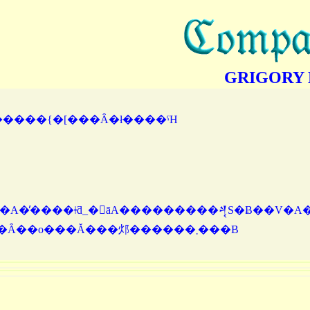
GRIGORY
�����{�[���Ȃ�ł����ˁH
A�̕����ǂƌ_�񂵂āA���������𒆐S�Ƀ��V�A�̍
ꂩ����m��Ȃ����t�ƁE��ȉƂ̃g�����{�[���Ȃ��o���Ă���邩������܂���B