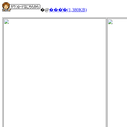
�@
���̕�(1,380KB)