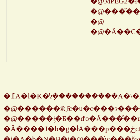
�@
�@�Ȃ��C�
�߁A�l�K�̒ɂ݂����������
�@�����ł̗�Ƃ��ďo�Ă���̂�
�Ă����J�b�g�ł́A���p���̖ڂɕt�����S�~�v���X�Ƃ������܂ł��t�@���̊ԂŕK����b��ƂȂ��Ă����ł��낤���_�i�z���g���H�H�j�Ƀ��X��������e�ɂȂ��Ă��āC�܂��Ƀ}