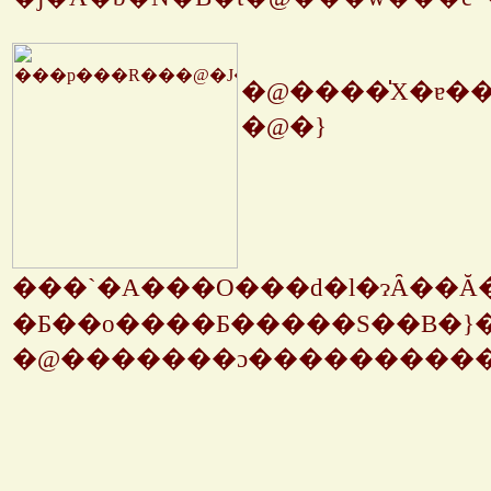
�@����̍X�ɐ�
�@�}
���`�A���O���d�l�ɂȂ��Ă��āC�{�҂��̂܂ܖ{�҃f�B�X�N���l�Ɋy���߂�̂ł����C�A���O���Q�̕��ɐ؂�ւ���ƁC���̃V�[�