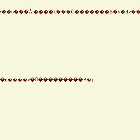
��₫����v�𔲂���������B�j