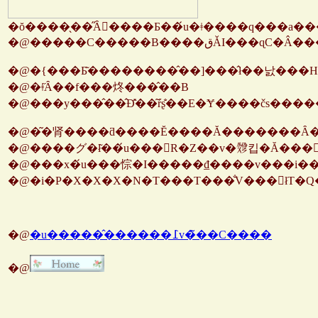
�@�����C�����Β��
�@�{���Ƃ͂��������̂��]���̂ł��낤���H
�@�ǂ̋Ȃ��f���炵���̂��B
�@���y���̂��̂Ɖ̂̎��͂ŕʂ̐��E�Ɏ����čs����
�@�͂�肾����ƌ����Ĕ����Ă�������Ȃ
�@����グ�ł͂��́u���񂲂R�Z��v�𗽉킵�Ă��
�@���x�́u���悰�I�����₫����v���i��
�@�i�P�X�X�X�N�T���T���̐V���񓹂łT�
�@
�u�����̂������߁v�̃��C����
�@