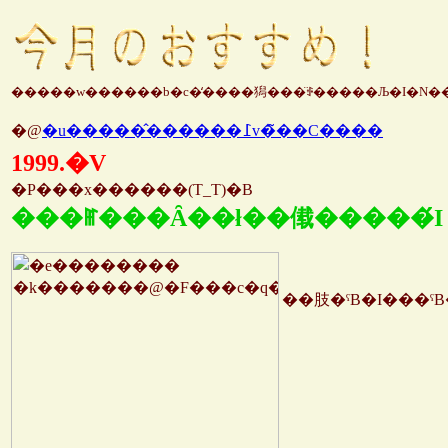
�@
�u�����̂������߁v�̃��C����
1999.
�V
�P���x������(T_T)�B
���ꂵ���Ȃ��ł��傤�����́I
��肢�ˁB�I���ˁ