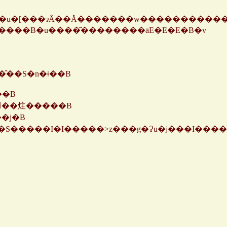
��قǍI���ɋC�Â������B�u����͂��������āE�E�E�B�v
�̂��S�n�ǂ��B
��B
�񂾂��炷�����B
�j�B
Q�S�����I�I�����˃z���g�Ɂu�j���I���